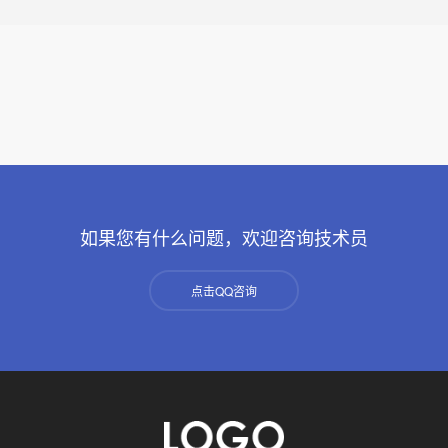
如果您有什么问题，欢迎咨询技术员
点击QQ咨询