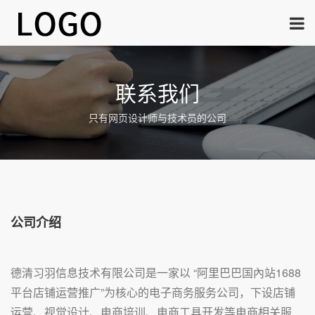
联系我们
只有网页设计师与技术员的公司
公司介绍
德清习羽信息技术有限公司是一家以 “阿里巴巴国內站1688
平台店铺运营推广”为核心的电子商务服务公司，下设店铺
运营、视觉设计、电商培训、电商工具开发等电商相关服